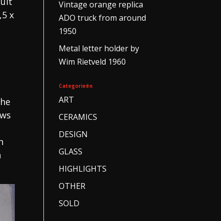
uit
Vintage orange replica
,5 x
ADO truck from around
1950
Metal letter holder by
Wim Rietveld 1960
Categorieën
ART
the
ows
CERAMICS
DESIGN
n
GLASS
n
HIGHLIGHTS
OTHER
SOLD