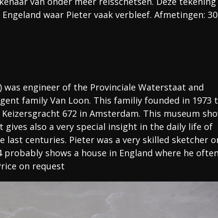
tekenaar van onder meer reisschetsen. Deze tekening 
n Engeland waar Pieter vaak verbleef. Afmetingen: 30
) was engineer of the Provinciale Waterstaat and
nt family Van Loon. This familiy founded in 1973 
 Keizersgracht 672 in Amsterdam. This museum sh
 gives also a very special insight in the daily life of
last centuries. Pieter was a very skilled sketcher o
64 probably shows a house in England where he ofte
Price on request