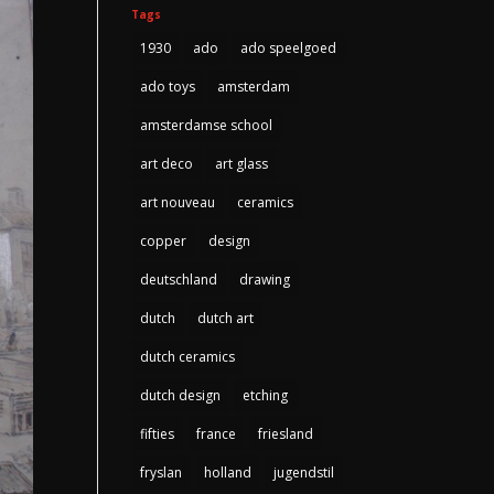
Tags
1930
ado
ado speelgoed
ado toys
amsterdam
amsterdamse school
art deco
art glass
art nouveau
ceramics
copper
design
deutschland
drawing
dutch
dutch art
dutch ceramics
dutch design
etching
fifties
france
friesland
fryslan
holland
jugendstil