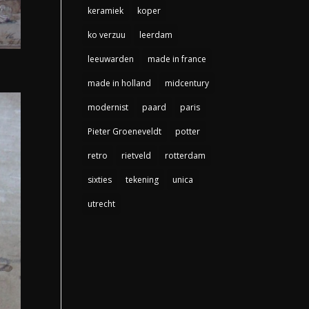
keramiek
koper
ko verzuu
leerdam
leeuwarden
made in france
made in holland
midcentury
modernist
paard
paris
Pieter Groeneveldt
potter
retro
rietveld
rotterdam
sixties
tekening
unica
utrecht