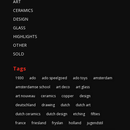
ART
CERAMICS
DESIGN
GLASS
HIGHLIGHTS
OTHER
SOLD
Tags
1930
ado
ado speelgoed
ado toys
amsterdam
amsterdamse school
art deco
art glass
art nouveau
ceramics
copper
design
deutschland
drawing
dutch
dutch art
dutch ceramics
dutch design
etching
fifties
france
friesland
fryslan
holland
jugendstil