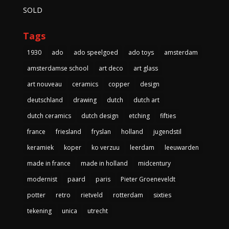
SOLD
Tags
1930
ado
ado speelgoed
ado toys
amsterdam
amsterdamse school
art deco
art glass
art nouveau
ceramics
copper
design
deutschland
drawing
dutch
dutch art
dutch ceramics
dutch design
etching
fifties
france
friesland
fryslan
holland
jugendstil
keramiek
koper
ko verzuu
leerdam
leeuwarden
made in france
made in holland
midcentury
modernist
paard
paris
Pieter Groeneveldt
potter
retro
rietveld
rotterdam
sixties
tekening
unica
utrecht