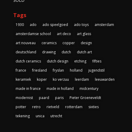
SOLD
Tags
1930
ado
ado speelgoed
ado toys
amsterdam
amsterdamse school
art deco
art glass
art nouveau
ceramics
copper
design
deutschland
drawing
dutch
dutch art
dutch ceramics
dutch design
etching
fifties
france
friesland
fryslan
holland
jugendstil
keramiek
koper
ko verzuu
leerdam
leeuwarden
made in france
made in holland
midcentury
modernist
paard
paris
Pieter Groeneveldt
potter
retro
rietveld
rotterdam
sixties
tekening
unica
utrecht