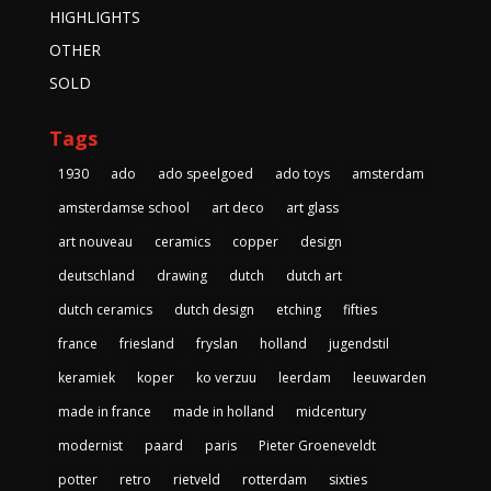
HIGHLIGHTS
OTHER
SOLD
Tags
1930
ado
ado speelgoed
ado toys
amsterdam
amsterdamse school
art deco
art glass
art nouveau
ceramics
copper
design
deutschland
drawing
dutch
dutch art
dutch ceramics
dutch design
etching
fifties
france
friesland
fryslan
holland
jugendstil
keramiek
koper
ko verzuu
leerdam
leeuwarden
made in france
made in holland
midcentury
modernist
paard
paris
Pieter Groeneveldt
potter
retro
rietveld
rotterdam
sixties