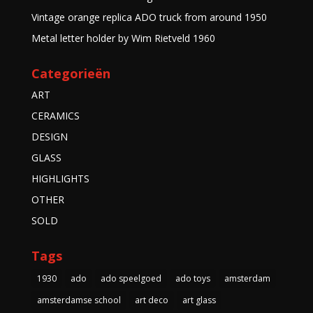
Vintage orange replica ADO truck from around 1950
Metal letter holder by Wim Rietveld 1960
Categorieën
ART
CERAMICS
DESIGN
GLASS
HIGHLIGHTS
OTHER
SOLD
Tags
1930
ado
ado speelgoed
ado toys
amsterdam
amsterdamse school
art deco
art glass