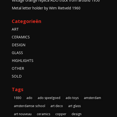
Vintage orange replica ADO truck from around 1950
Metal letter holder by Wim Rietveld 1960
Categorieën
ART
CERAMICS
DESIGN
GLASS
HIGHLIGHTS
OTHER
SOLD
Tags
1930
ado
ado speelgoed
ado toys
amsterdam
amsterdamse school
art deco
art glass
art nouveau
ceramics
copper
design