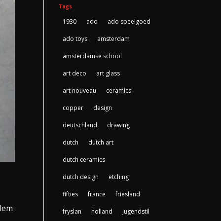
Tags
1930
ado
ado speelgoed
ado toys
amsterdam
amsterdamse school
art deco
art glass
art nouveau
ceramics
copper
design
deutschland
drawing
dutch
dutch art
dutch ceramics
dutch design
etching
fifties
france
friesland
llem
fryslan
holland
jugendstil