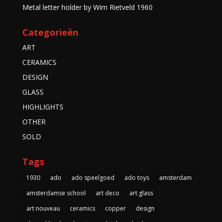
Metal letter holder by Wim Rietveld 1960
Categorieën
ART
CERAMICS
DESIGN
GLASS
HIGHLIGHTS
OTHER
SOLD
Tags
1930
ado
ado speelgoed
ado toys
amsterdam
amsterdamse school
art deco
art glass
art nouveau
ceramics
copper
design