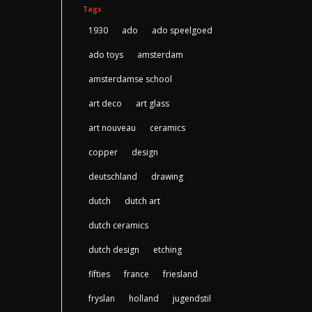
Tags
1930
ado
ado speelgoed
ado toys
amsterdam
amsterdamse school
art deco
art glass
art nouveau
ceramics
copper
design
deutschland
drawing
dutch
dutch art
dutch ceramics
dutch design
etching
fifties
france
friesland
fryslan
holland
jugendstil