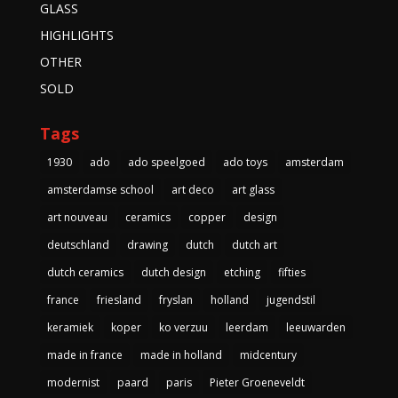
GLASS
HIGHLIGHTS
OTHER
SOLD
Tags
1930
ado
ado speelgoed
ado toys
amsterdam
amsterdamse school
art deco
art glass
art nouveau
ceramics
copper
design
deutschland
drawing
dutch
dutch art
dutch ceramics
dutch design
etching
fifties
france
friesland
fryslan
holland
jugendstil
keramiek
koper
ko verzuu
leerdam
leeuwarden
made in france
made in holland
midcentury
modernist
paard
paris
Pieter Groeneveldt