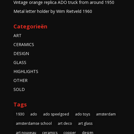
Vintage orange replica ADO truck from around 1950
Metal letter holder by Wim Rietveld 1960
Categorieën
ART
CERAMICS
DESIGN
GLASS
HIGHLIGHTS
OTHER
SOLD
Tags
1930
ado
ado speelgoed
ado toys
amsterdam
amsterdamse school
art deco
art glass
art nouveau
ceramics
copper
design