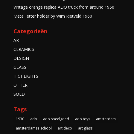
Vintage orange replica ADO truck from around 1950
Metal letter holder by Wim Rietveld 1960
Categorieën
ART
CERAMICS
DESIGN
GLASS
HIGHLIGHTS
OTHER
SOLD
Tags
1930
ado
ado speelgoed
ado toys
amsterdam
amsterdamse school
art deco
art glass