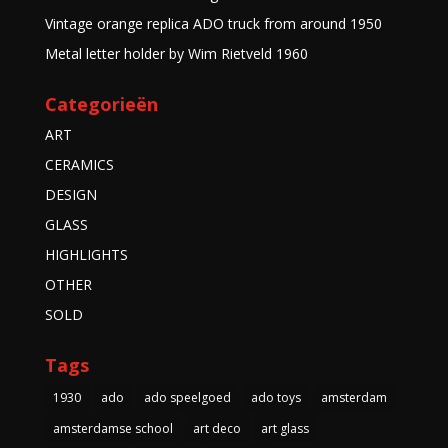
Vintage orange replica ADO truck from around 1950
Metal letter holder by Wim Rietveld 1960
Categorieën
ART
CERAMICS
DESIGN
GLASS
HIGHLIGHTS
OTHER
SOLD
Tags
1930
ado
ado speelgoed
ado toys
amsterdam
amsterdamse school
art deco
art glass