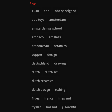
Tags
1930
ado
ado speelgoed
ado toys
amsterdam
amsterdamse school
art deco
art glass
art nouveau
ceramics
copper
design
deutschland
drawing
dutch
dutch art
dutch ceramics
dutch design
etching
fifties
france
friesland
fryslan
holland
jugendstil