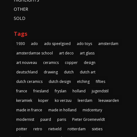
OTHER
SOLD
Tags
1930
ado
ado speelgoed
ado toys
amsterdam
amsterdamse school
art deco
art glass
art nouveau
ceramics
copper
design
deutschland
drawing
dutch
dutch art
dutch ceramics
dutch design
etching
fifties
france
friesland
fryslan
holland
jugendstil
keramiek
koper
ko verzuu
leerdam
leeuwarden
made in france
made in holland
midcentury
modernist
paard
paris
Pieter Groeneveldt
potter
retro
rietveld
rotterdam
sixties