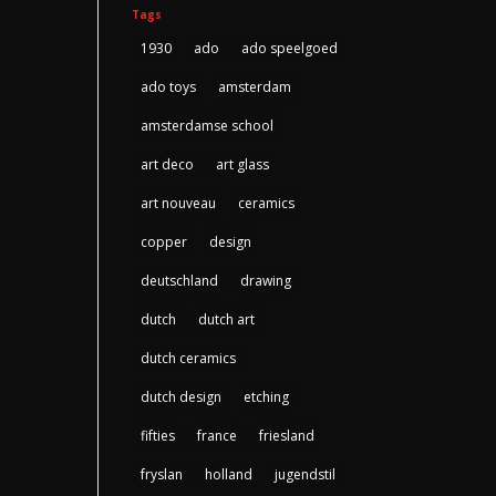
Tags
1930
ado
ado speelgoed
ado toys
amsterdam
amsterdamse school
art deco
art glass
art nouveau
ceramics
copper
design
deutschland
drawing
dutch
dutch art
dutch ceramics
dutch design
etching
fifties
france
friesland
fryslan
holland
jugendstil