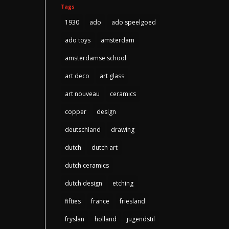
Tags
1930
ado
ado speelgoed
ado toys
amsterdam
amsterdamse school
art deco
art glass
art nouveau
ceramics
copper
design
deutschland
drawing
dutch
dutch art
dutch ceramics
dutch design
etching
fifties
france
friesland
fryslan
holland
jugendstil