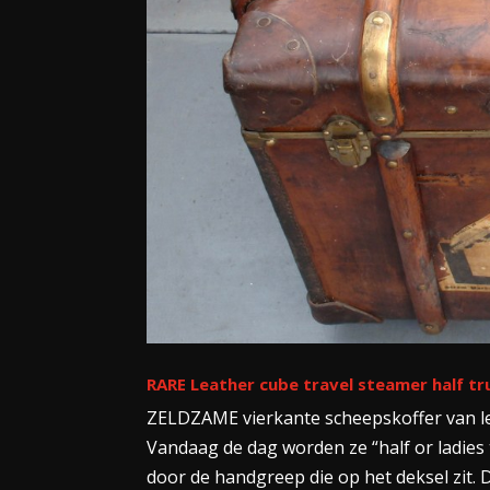
RARE Leather cube travel steamer half tr
ZELDZAME vierkante scheepskoffer van lee
Vandaag de dag worden ze “half or ladies
door de handgreep die op het deksel zit. D