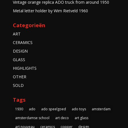
Vintage orange replica ADO truck from around 1950
Metal letter holder by Wim Rietveld 1960
Categorieën
ART
CERAMICS
DESIGN
GLASS
HIGHLIGHTS
OTHER
SOLD
Tags
1930
ado
ado speelgoed
ado toys
amsterdam
amsterdamse school
art deco
art glass
art nouveau
ceramics
copper
design