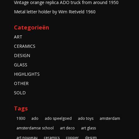
Vintage orange replica ADO truck from around 1950
Metal letter holder by Wim Rietveld 1960
Categorieën
ART
CERAMICS
DESIGN
GLASS
HIGHLIGHTS
OTHER
SOLD
Tags
1930
ado
ado speelgoed
ado toys
amsterdam
amsterdamse school
art deco
art glass
art nouveau
ceramics
copper
design