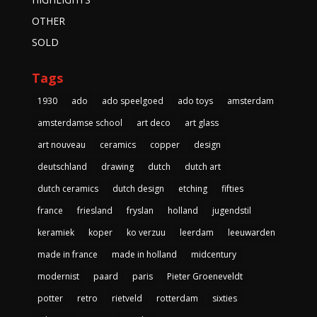
OTHER
SOLD
Tags
1930
ado
ado speelgoed
ado toys
amsterdam
amsterdamse school
art deco
art glass
art nouveau
ceramics
copper
design
deutschland
drawing
dutch
dutch art
dutch ceramics
dutch design
etching
fifties
france
friesland
fryslan
holland
jugendstil
keramiek
koper
ko verzuu
leerdam
leeuwarden
made in france
made in holland
midcentury
modernist
paard
paris
Pieter Groeneveldt
potter
retro
rietveld
rotterdam
sixties