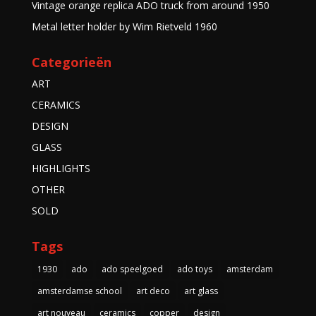
Vintage orange replica ADO truck from around 1950
Metal letter holder by Wim Rietveld 1960
Categorieën
ART
CERAMICS
DESIGN
GLASS
HIGHLIGHTS
OTHER
SOLD
Tags
1930
ado
ado speelgoed
ado toys
amsterdam
amsterdamse school
art deco
art glass
art nouveau
ceramics
copper
design