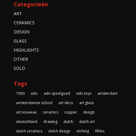
Categorieën
ART
CERAMICS
DESIGN
GLASS
HIGHLIGHTS
OTHER
SOLD
Tags
1930
ado
ado speelgoed
ado toys
amsterdam
amsterdamse school
art deco
art glass
art nouveau
ceramics
copper
design
deutschland
drawing
dutch
dutch art
dutch ceramics
dutch design
etching
fifties