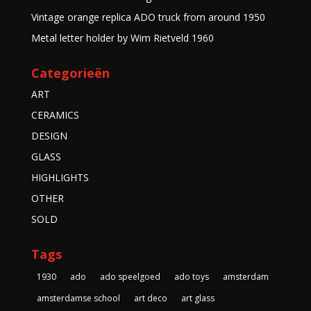
Vintage orange replica ADO truck from around 1950
Metal letter holder by Wim Rietveld 1960
Categorieën
ART
CERAMICS
DESIGN
GLASS
HIGHLIGHTS
OTHER
SOLD
Tags
1930
ado
ado speelgoed
ado toys
amsterdam
amsterdamse school
art deco
art glass