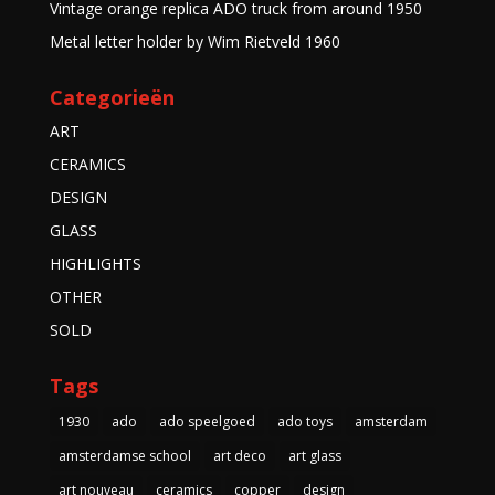
Vintage orange replica ADO truck from around 1950
Metal letter holder by Wim Rietveld 1960
Categorieën
ART
CERAMICS
DESIGN
GLASS
HIGHLIGHTS
OTHER
SOLD
Tags
1930
ado
ado speelgoed
ado toys
amsterdam
amsterdamse school
art deco
art glass
art nouveau
ceramics
copper
design