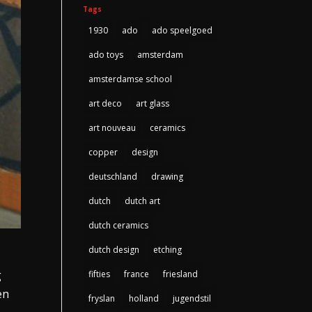
Tags
1930
ado
ado speelgoed
ado toys
amsterdam
amsterdamse school
art deco
art glass
art nouveau
ceramics
copper
design
deutschland
drawing
dutch
dutch art
dutch ceramics
dutch design
etching
g
fifties
france
friesland
en
fryslan
holland
jugendstil