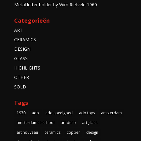
Metal letter holder by Wim Rietveld 1960
Categorieën
ART
CERAMICS
DESIGN
GLASS
HIGHLIGHTS
OTHER
SOLD
Tags
1930
ado
ado speelgoed
ado toys
amsterdam
amsterdamse school
art deco
art glass
art nouveau
ceramics
copper
design