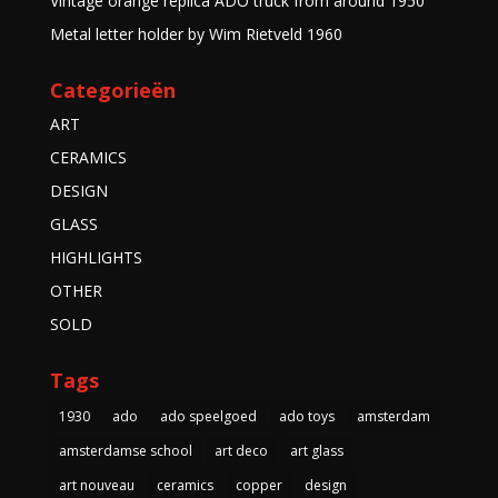
Vintage orange replica ADO truck from around 1950
Metal letter holder by Wim Rietveld 1960
Categorieën
ART
CERAMICS
DESIGN
GLASS
HIGHLIGHTS
OTHER
SOLD
Tags
1930
ado
ado speelgoed
ado toys
amsterdam
amsterdamse school
art deco
art glass
art nouveau
ceramics
copper
design