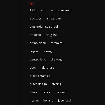
Tags
1930
ado
ado speelgoed
ado toys
amsterdam
amsterdamse school
art deco
art glass
art nouveau
ceramics
copper
design
deutschland
drawing
dutch
dutch art
dutch ceramics
dutch design
etching
fifties
france
friesland
fryslan
holland
jugendstil