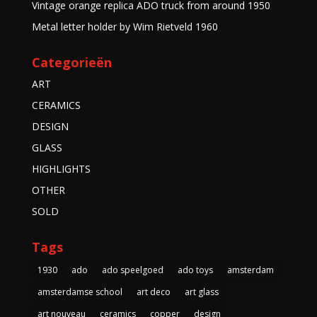
Vintage orange replica ADO truck from around 1950
Metal letter holder by Wim Rietveld 1960
Categorieën
ART
CERAMICS
DESIGN
GLASS
HIGHLIGHTS
OTHER
SOLD
Tags
1930
ado
ado speelgoed
ado toys
amsterdam
amsterdamse school
art deco
art glass
art nouveau
ceramics
copper
design