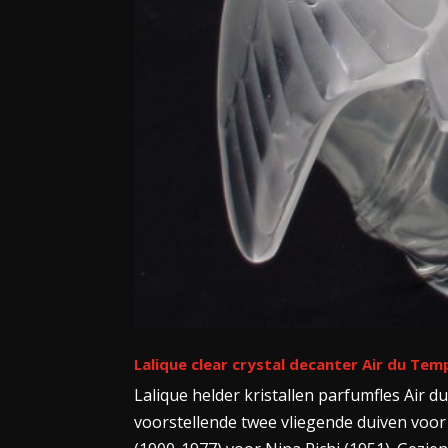
Lalique clear crystal decanter Air du Tem
Lalique helder kristallen parfumfles Air 
voorstellende twee vliegende duiven voor