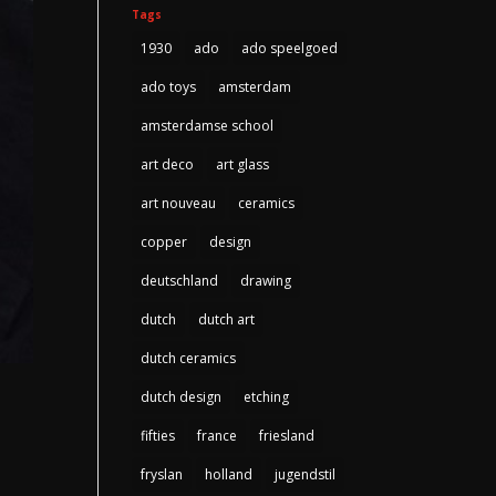
Tags
1930
ado
ado speelgoed
ado toys
amsterdam
amsterdamse school
art deco
art glass
art nouveau
ceramics
copper
design
deutschland
drawing
dutch
dutch art
dutch ceramics
dutch design
etching
fifties
france
friesland
fryslan
holland
jugendstil