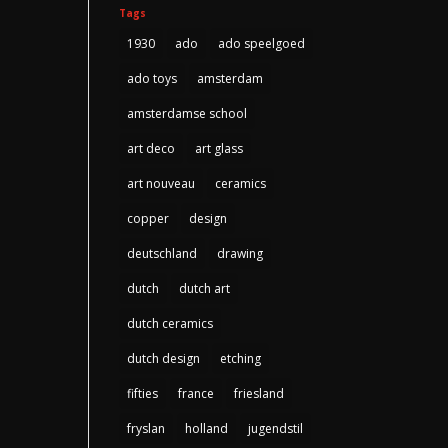
Tags
1930
ado
ado speelgoed
ado toys
amsterdam
amsterdamse school
art deco
art glass
art nouveau
ceramics
copper
design
deutschland
drawing
dutch
dutch art
dutch ceramics
dutch design
etching
fifties
france
friesland
fryslan
holland
jugendstil