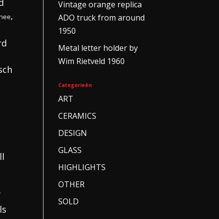
d
Vintage orange replica
,
anee
ADO truck from around
1950
rd
Metal letter holder by
Wim Rietveld 1960
sch
Categorieën
ART
CERAMICS
DESIGN
GLASS
ll
HIGHLIGHTS
a
OTHER
f
SOLD
ls