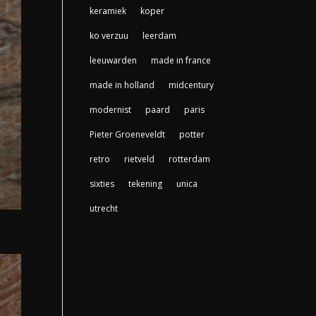
keramiek
koper
ko verzuu
leerdam
leeuwarden
made in france
made in holland
midcentury
modernist
paard
paris
Pieter Groeneveldt
potter
retro
rietveld
rotterdam
sixties
tekening
unica
utrecht