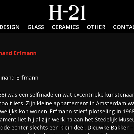
DESIGN
GLASS
CERAMICS
OTHER
CONTA
inand Erfmann
dinand Erfmann
68) was een selfmade en wat excentrieke kunstenaar
a nooit iets. Zijn kleine appartement in Amsterdam w
auwelijks kon wonen. Erfmann stierf plotseling in 196
tament liet hij al zijn werk na aan het Stedelijk Mus
e echter slechts een klein deel. Dieuwke Bakker –