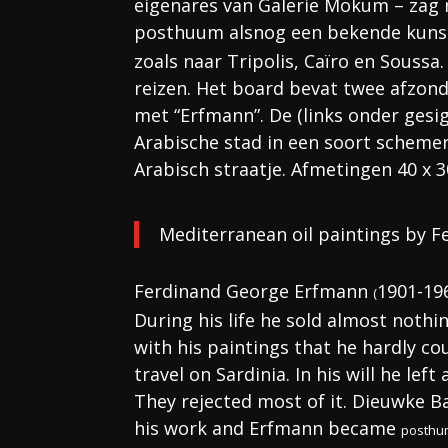
eigenares van Galerie Mokum – zag 
posthuum alsnog een bekende kunst
zoals naar Tripolis, Caïro en Soussa.
reizen. Het board bevat twee afzonde
met “Erfmann”. De (links onder gesi
Arabische stad in een soort schemeri
Arabisch straatje. Afmetingen 40 x 3
Mediterranean oil paintings by 
Ferdinand George Erfmann
1901-196
(
During his life he sold almost noth
with his paintings that he hardly cou
travel on Sardinia. In his will he le
They rejected most of it. Dieuwke B
his work and Erfmann became
posthu