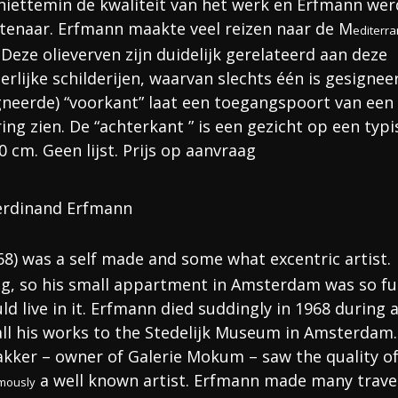
niettemin de kwaliteit van het werk en Erfmann wer
enaar. Erfmann maakte veel reizen naar de M
editerr
 Deze olieverven zijn duidelijk gerelateerd aan deze
rlijke schilderijen, waarvan slechts één is gesignee
gneerde) “voorkant” laat een toegangspoort van een
ng zien. De “achterkant ” is een gezicht op een typi
0 cm. Geen lijst. Prijs op aanvraag
Ferdinand Erfmann
8) was a self made and some what excentric artist.
ing, so his small appartment in Amsterdam was so fu
ld live in it. Erfmann died suddingly in 1968 during 
ft all his works to the Stedelijk Museum in Amsterdam.
akker – owner of Galerie Mokum – saw the quality o
a well known artist. Erfmann made many trave
mously