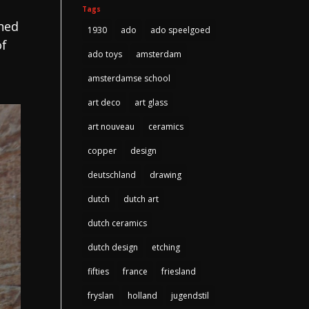
Tags
gned
1930
ado
ado speelgoed
of
ado toys
amsterdam
amsterdamse school
art deco
art glass
art nouveau
ceramics
copper
design
deutschland
drawing
dutch
dutch art
dutch ceramics
dutch design
etching
fifties
france
friesland
fryslan
holland
jugendstil