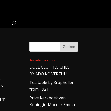
CT
Recente berichten
DOLL CLOTHES CHEST
BY ADO KO VERZUU
.
Tea table by Kropholler
as
from 1921
8
Privé Kerkboek van
eum
Koningin-Moeder Emma