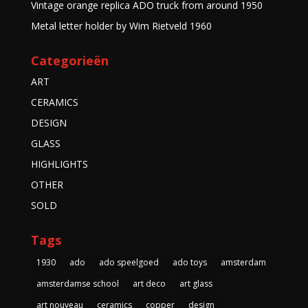
Vintage orange replica ADO truck from around 1950
Metal letter holder by Wim Rietveld 1960
Categorieën
ART
CERAMICS
DESIGN
GLASS
HIGHLIGHTS
OTHER
SOLD
Tags
1930
ado
ado speelgoed
ado toys
amsterdam
amsterdamse school
art deco
art glass
art nouveau
ceramics
copper
design