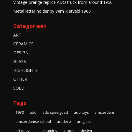
Vintage orange replica ADO truck from around 1950
Metal letter holder by Wim Rietveld 1960
Categorieën
ART
CERAMICS
DESIGN
GLASS
HIGHLIGHTS
OTHER
SOLD
Tags
1930
ado
ado speelgoed
ado toys
amsterdam
amsterdamse school
art deco
art glass
art nouveau
ceramics
copper
design