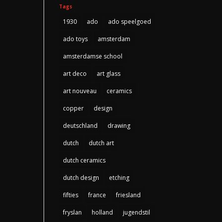
Tags
1930
ado
ado speelgoed
ado toys
amsterdam
amsterdamse school
art deco
art glass
art nouveau
ceramics
copper
design
deutschland
drawing
dutch
dutch art
dutch ceramics
dutch design
etching
fifties
france
friesland
fryslan
holland
jugendstil