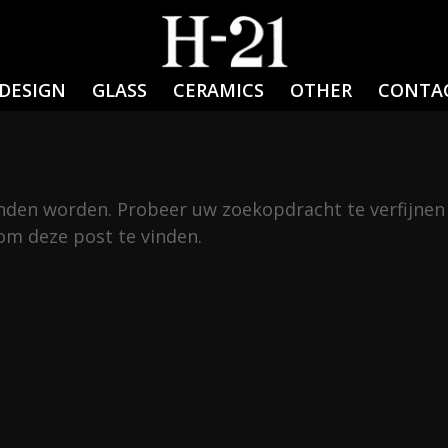
DESIGN
GLASS
CERAMICS
OTHER
CONTA
onden worden. Probeer uw zoekopdracht te verfijnen
om deze post te vinden.