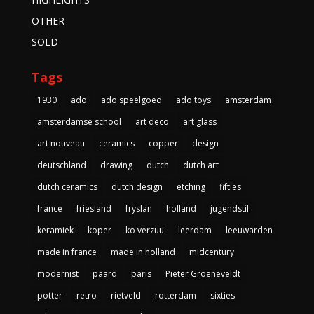
OTHER
SOLD
Tags
1930
ado
ado speelgoed
ado toys
amsterdam
amsterdamse school
art deco
art glass
art nouveau
ceramics
copper
design
deutschland
drawing
dutch
dutch art
dutch ceramics
dutch design
etching
fifties
france
friesland
fryslan
holland
jugendstil
keramiek
koper
ko verzuu
leerdam
leeuwarden
made in france
made in holland
midcentury
modernist
paard
paris
Pieter Groeneveldt
potter
retro
rietveld
rotterdam
sixties